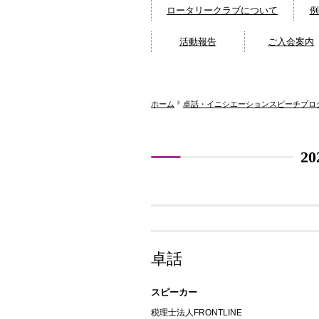
ロータリークラブについて
例
活動報告
ご入会案内
ホーム
卓話・イニシエーションスピーチプロ
2
卓話
スピーカー
税理士法人FRONTLINE