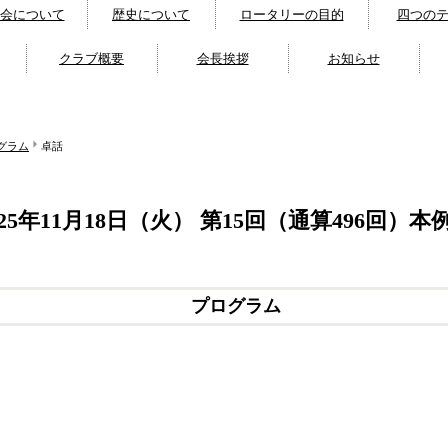
会について
歴史について
ロータリーの目的
四つのテスト
クラブ概要
会長挨拶
お知らせ
グラム
卓話
025年11月18日（火） 第15回（通算496回）本
プログラム