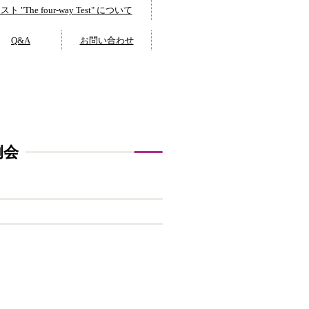
 "The four-way Test" について
Q&A
お問い合わせ
例会