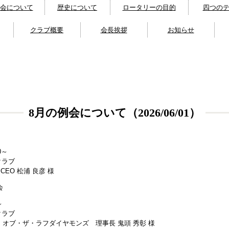
会について
歴史について
ロータリーの目的
四つのテスト
クラブ概要
会長挨拶
お知らせ
8月の例会について（2026/06/01）
00～
クラブ
 CEO 松浦 良彦 様
会
0～
クラブ
・オブ・ザ・ラフダイヤモンズ 理事長 鬼頭 秀彰 様